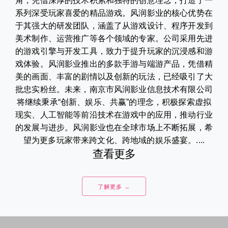
角，凭借深厚的技术积累和独特的创意理念，打造了一
系列深受玩家喜爱的精品游戏。风润影业的核心优势在
于其强大的研发团队，涵盖了从游戏设计、程序开发到
美术制作、运营推广等各个领域的专家。公司采用先进
的游戏引擎与开发工具，致力于提升玩家的沉浸感和游
戏体验。风润影业推出的多款手游与端游产品，凭借精
美的画面、丰富的剧情以及创新的玩法，已经吸引了大
批忠实粉丝。未来，南京市风润影业信息技术有限公司
将继续秉承“创新、娱乐、共赢”的理念，积极探索虚拟
现实、人工智能等前沿技术在游戏中的应用，推动行业
的发展与进步。风润影业也在全球市场上不断拓展，希
望为更多玩家带来跨文化、跨地域的娱乐盛宴。....
查看更多
了解更多 →