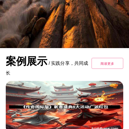
案例展示
/
实践分享，共同成
阅读更多
长