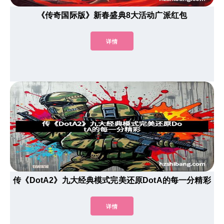
《传奇国际版》新春盛典8大活动广派红包
详情
传《DotA2》九大经典模式完美还原DotA的每一分精彩
详情