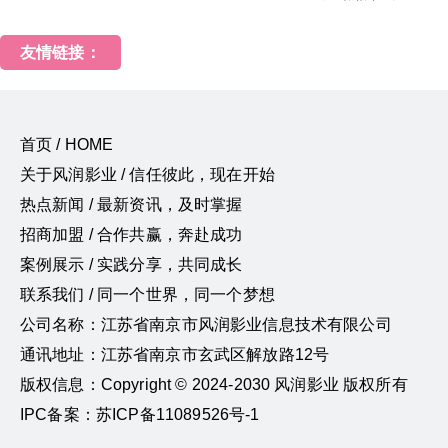
友情链接：
首页 / HOME
关于风润影业 / 信任彼此，现在开始
热点新闻 / 最新资讯，及时掌握
招商加盟 / 合作共赢，奔赴成功
案例展示 / 实践分享，共同成长
联系我们 / 同一个世界，同一个梦想
公司名称：江苏省南京市风润影业信息技术有限公司
通讯地址：江苏省南京市玄武区解放路12号
版权信息：Copyright © 2024-2030 风润影业 版权所有
IPC备案：苏ICP备11089526号-1